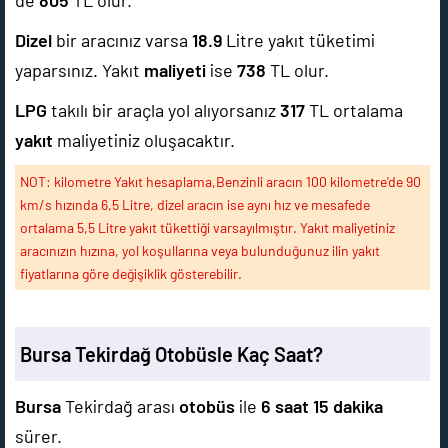
de
805
TL olur.
Dizel
bir aracınız varsa
18.9
Litre yakıt tüketimi
yaparsınız. Yakıt
maliyeti
ise
738
TL olur.
LPG
takılı bir araçla yol alıyorsanız
317
TL ortalama
yakıt
maliyetiniz oluşacaktır.
NOT: kilometre Yakıt hesaplama,Benzinli aracın 100 kilometre'de 90
km/s hızında 6,5 Litre, dizel aracın ise aynı hız ve mesafede
ortalama 5,5 Litre yakıt tükettiği varsayılmıştır. Yakıt maliyetiniz
aracınızın hızına, yol koşullarına veya bulunduğunuz ilin yakıt
fiyatlarına göre değişiklik gösterebilir.
Bursa Tekirdağ Otobüsle Kaç Saat?
Bursa
Tekirdağ arası
otobüs
ile
6 saat 15 dakika
sürer.