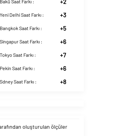
+2
akü Saat Farkı :
+3
eni Delhi Saat Farkı :
+5
Bangkok Saat Farkı :
+6
ingapur Saat Farkı :
+7
okyo Saat Farkı :
+6
ekin Saat Farkı :
+8
dney Saat Farkı :
tarafından oluşturulan ölçüler