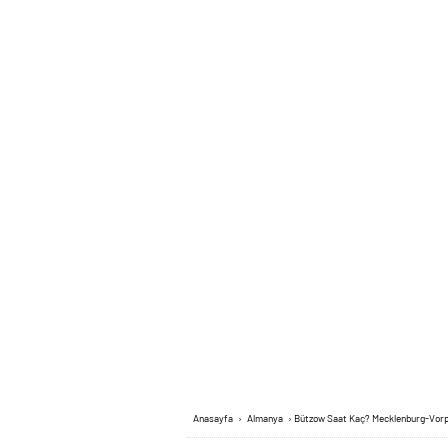
Anasayfa
›
Almanya
›
Bützow Saat Kaç? Mecklenburg-Vo