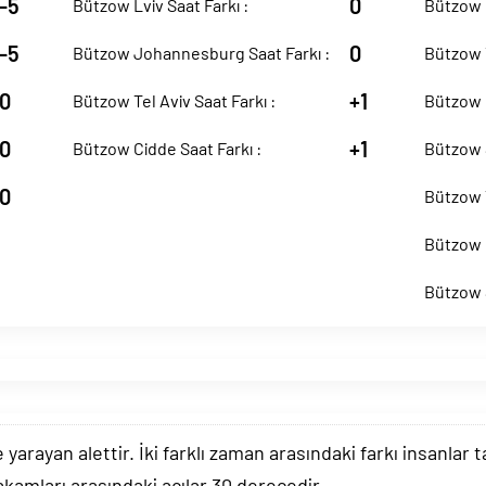
-5
0
Bützow Lviv Saat Farkı :
Bützow B
-5
0
Bützow Johannesburg Saat Farkı :
Bützow Y
0
+1
Bützow Tel Aviv Saat Farkı :
Bützow 
0
+1
Bützow Cidde Saat Farkı :
Bützow S
0
Bützow T
Bützow P
Bützow S
arayan alettir. İki farklı zaman arasındaki farkı insanlar 
akamları arasındaki açılar 30 derecedir.