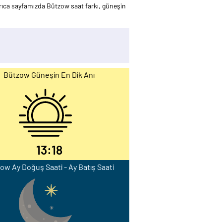
ca sayfamızda Bützow saat farkı, güneşin
Bützow Güneşin En Dik Anı
13:18
ow Ay Doğuş Saati - Ay Batış Saati