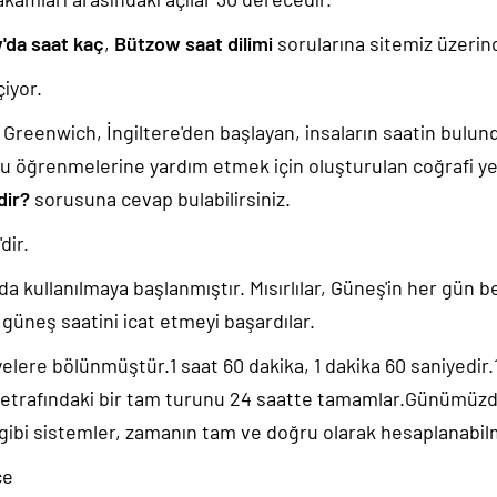
'da saat kaç
,
Bützow saat dilimi
sorularına sitemiz üzerind
iyor.
k, Greenwich, İngiltere'den başlayan, insaların saatin bulu
u öğrenmelerine yardım etmek için oluşturulan coğrafi yer
dir?
sorusuna cevap bulabilirsiniz.
'dir.
da kullanılmaya başlanmıştır. Mısırlılar, Güneş'in her gün b
güneş saatini icat etmeyi başardılar.
yelere bölünmüştür.1 saat 60 dakika, 1 dakika 60 saniyedir
 etrafındaki bir tam turunu 24 saatte tamamlar.Günümüz
 gibi sistemler, zamanın tam ve doğru olarak hesaplanabil
ce