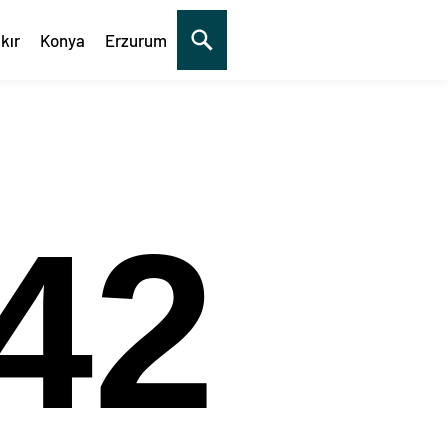
kır
Konya
Erzurum
43