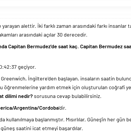
arayan alettir. İki farklı zaman arasındaki farkı insanlar 
akamları arasındaki açılar 30 derecedir.
nda Capitan Bermudez'de saat kaç
,
Capitan Bermudez saat
0:42:38
geçiyor.
k, Greenwich, İngiltere'den başlayan, insaların saatin bulu
u öğrenmelerine yardım etmek için oluşturulan coğrafi yer
 dilimi nedir?
sorusuna cevap bulabilirsiniz.
erica/Argentina/Cordoba
'dir.
da kullanılmaya başlanmıştır. Mısırlılar, Güneş'in her gün b
güneş saatini icat etmeyi başardılar.