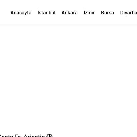
Anasayfa
İstanbul
Ankara
İzmir
Bursa
Diyarba
nta Fe, Arjantin 🕑