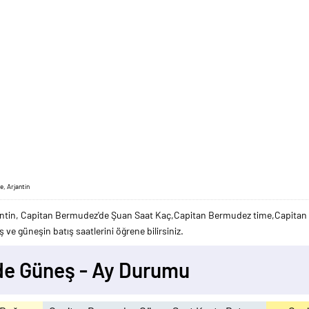
, Arjantin
antin, Capitan Bermudez'de Şuan Saat Kaç,Capitan Bermudez time,Capitan 
e güneşin batış saatlerini öğrene bilirsiniz.
de Güneş - Ay Durumu