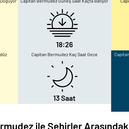
 Doğuyor
Capitan Bermudez Güneş Saat Kaçta Batıyor
Capi
18:26
ndüz
Capitan Bermudez Kaç Saat Gece
Capitan
13 Saat
rmudez ile Şehirler Arasındaki