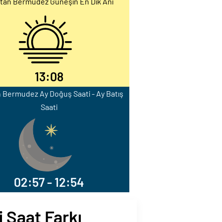
tan Bermudez Güneşin En Dik Anı
13:08
 Bermudez Ay Doğuş Saati - Ay Batış
Saati
02:57 - 12:54
 Saat Farkı