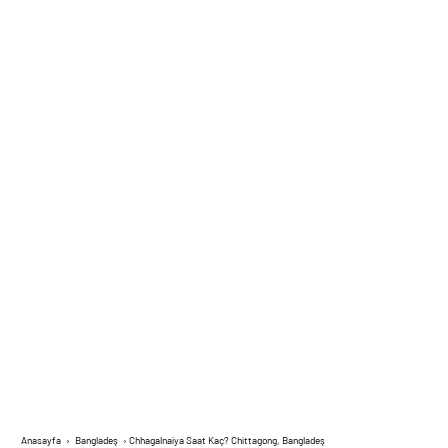
Anasayfa
›
Bangladeş
›
Chhagalnaiya Saat Kaç? Chittagong, Bangladeş