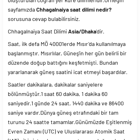
oluşturulan coğrafi yer küre dilimleridir.Örneğin
sayfamızda
Chhagalnaiya saat dilimi nedir?
sorusuna cevap bulabilirsiniz.
Chhagalnaiya Saat Dilimi
Asia/Dhaka
'dir.
Saat, ilk defa MÖ 4000'lerde Mısır'da kullanılmaya
başlanmıştır. Mısırlılar, Güneş'in her gün belirli bir
düzende doğup battığını keşfetmişti. Bundan
yararlanarak güneş saatini icat etmeyi başardılar.
Saatler dakikalara, dakikalar saniyelere
bölünmüştür.1 saat 60 dakika, 1 dakika 60
saniyedir.1 günde 24 saat, 1440 dakika ve 86400
saniye vardır.Dünya güneş etrafındaki bir tam
turunu 24 saatte tamamlar.Günümüzde Eşitlenmiş
Evren Zamanı (UTC) ve Uluslararası Atomik Saat