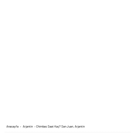
Anasayfa
›
Arjantin
›
Chimbas Saat Kaç? San Juan, Arjantin