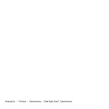
Anasayfa
›
Türkiye
›
Kastamonu
›
Cide Saat Kaç?, Kastamonu