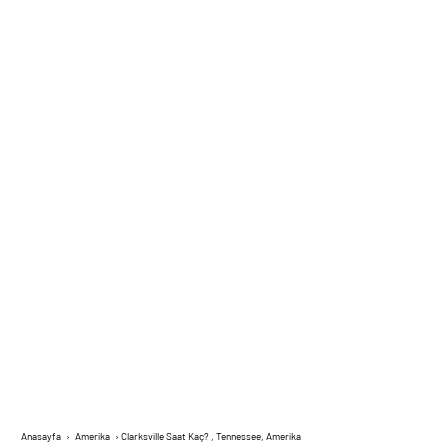
Anasayfa
›
Amerika
›
Clarksville Saat Kaç? , Tennessee, Amerika