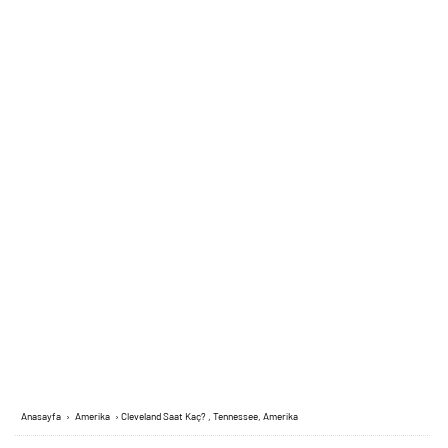
Anasayfa
›
Amerika
›
Cleveland Saat Kaç? , Tennessee, Amerika