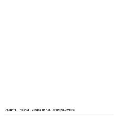
Anasayfa
›
Amerika
›
Clinton Saat Kaç? , Oklahoma, Amerika