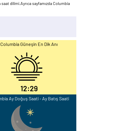
saat dilimi.Ayrıca sayfamızda Columbia
Columbia Güneşin En Dik Anı
12:29
bia Ay Doğuş Saati - Ay Batış Saati