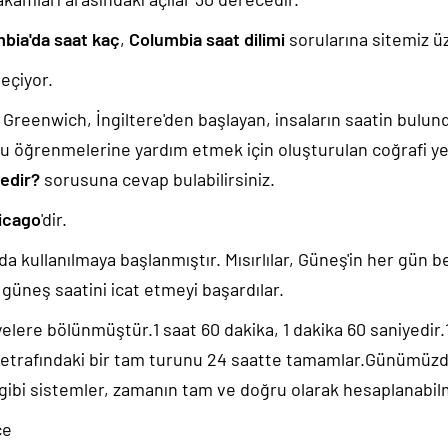
bia'da saat kaç
,
Columbia saat dilimi
sorularına sitemiz üz
eçiyor.
k, Greenwich, İngiltere'den başlayan, insaların saatin bulu
u öğrenmelerine yardım etmek için oluşturulan coğrafi yer
nedir?
sorusuna cevap bulabilirsiniz.
icago
'dir.
da kullanılmaya başlanmıştır. Mısırlılar, Güneş'in her gün b
güneş saatini icat etmeyi başardılar.
yelere bölünmüştür.1 saat 60 dakika, 1 dakika 60 saniyedir
 etrafındaki bir tam turunu 24 saatte tamamlar.Günümüz
 gibi sistemler, zamanın tam ve doğru olarak hesaplanabil
ce