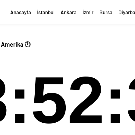
Anasayfa
İstanbul
Ankara
İzmir
Bursa
Diyarba
, Amerika 🕑
3:52: