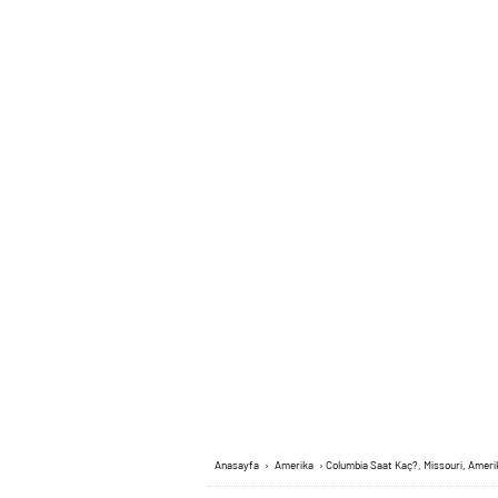
Anasayfa
›
Amerika
›
Columbia Saat Kaç?, Missouri, Ameri