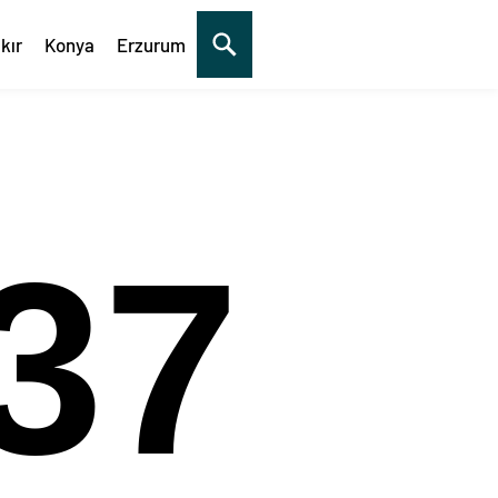
kır
Konya
Erzurum
37