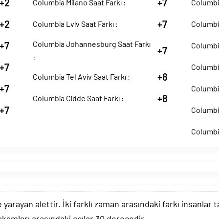
+2
+7
Columbia Milano Saat Farkı :
Columbia
+2
+7
Columbia Lviv Saat Farkı :
Columbia
Columbia Johannesburg Saat Farkı
+7
Columbia
+7
:
+7
Columbia
+8
Columbia Tel Aviv Saat Farkı :
+7
Columbia
+8
Columbia Cidde Saat Farkı :
+7
Columbia
Columbia
arayan alettir. İki farklı zaman arasındaki farkı insanlar 
akamları arasındaki açılar 30 derecedir.