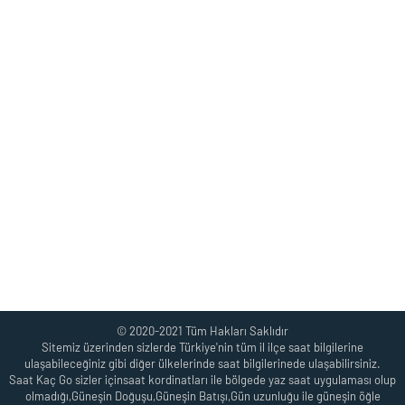
© 2020-2021 Tüm Hakları Saklıdır
Sitemiz üzerinden sizlerde Türkiye'nin tüm il ilçe saat bilgilerine
ulaşabileceğiniz gibi diğer ülkelerinde saat bilgilerinede ulaşabilirsiniz.
Saat Kaç Go sizler içinsaat kordinatları ile bölgede yaz saat uygulaması olup
olmadığı,Güneşin Doğuşu,Güneşin Batışı,Gün uzunluğu ile güneşin öğle