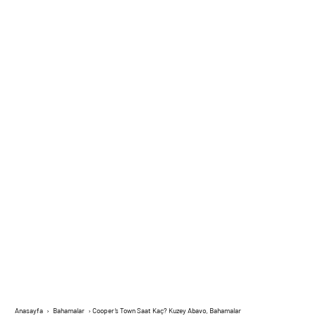
Anasayfa
›
Bahamalar
›
Cooper’s Town Saat Kaç? Kuzey Abavo, Bahamalar