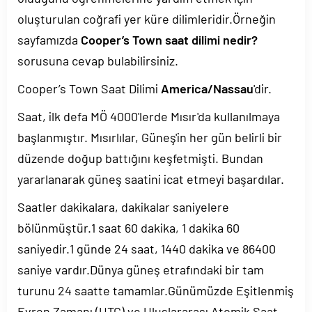
oluşturulan coğrafi yer küre dilimleridir.Örneğin
sayfamızda
Cooper’s Town saat dilimi nedir?
sorusuna cevap bulabilirsiniz.
Cooper’s Town Saat Dilimi
America/Nassau
'dir.
Saat, ilk defa MÖ 4000'lerde Mısır'da kullanılmaya
başlanmıştır. Mısırlılar, Güneş'in her gün belirli bir
düzende doğup battığını keşfetmişti. Bundan
yararlanarak güneş saatini icat etmeyi başardılar.
Saatler dakikalara, dakikalar saniyelere
bölünmüştür.1 saat 60 dakika, 1 dakika 60
saniyedir.1 günde 24 saat, 1440 dakika ve 86400
saniye vardır.Dünya güneş etrafındaki bir tam
turunu 24 saatte tamamlar.Günümüzde Eşitlenmiş
Evren Zamanı (UTC) ve Uluslararası Atomik Saat