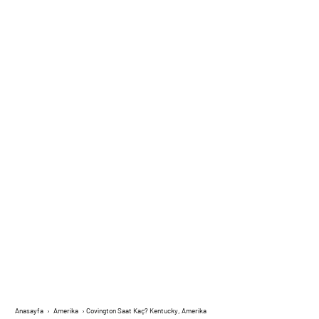
Anasayfa
›
Amerika
›
Covington Saat Kaç? Kentucky, Amerika