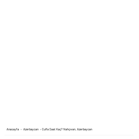
Anasayfa
›
Azerbaycan
›
Culfa Saat Kaç? Nahçıvan, Azerbaycan