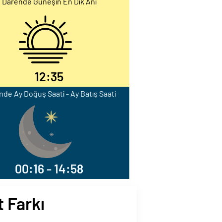
Darende Güneşin En Dik Anı
12:35
de Ay Doğuş Saati - Ay Batış Saati
00:16 - 14:58
 Farkı