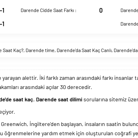
-1
0
Darende Cidde Saat Farkı :
Darende 
-1
Darende 
 Saat Kaç?
,
Darende time
,
Darende'da Saat Kaç Canlı
,
Darende'da
arayan alettir. İki farklı zaman arasındaki farkı insanlar 
akamları arasındaki açılar 30 derecedir.
de'de saat kaç
,
Darende saat dilimi
sorularına sitemiz üzer
çiyor.
k, Greenwich, İngiltere'den başlayan, insaların saatin bulu
u öğrenmelerine yardım etmek için oluşturulan coğrafi yer