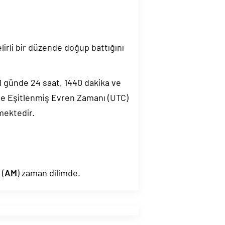
elirli bir düzende doğup battığını
.1 günde 24 saat, 1440 dakika ve
de Eşitlenmiş Evren Zamanı (UTC)
mektedir.
 (
AM
) zaman dilimde.