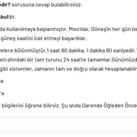
edir?
sorusuna cevap bulabilirsiniz.
bul
'dir.
da kullanılmaya başlanmıştır. Mısırlılar, Güneş'in her gün b
güneş saatini icat etmeyi başardılar.
yelere bölünmüştür.1 saat 60 dakika, 1 dakika 60 saniyedir
 etrafındaki bir tam turunu 24 saatte tamamlar.Günümüz
 gibi sistemler, zamanın tam ve doğru olarak hesaplanabil
ce
ra
ilgilerini öğrene bilirsiz. Şu anda Darende Öğleden Önce