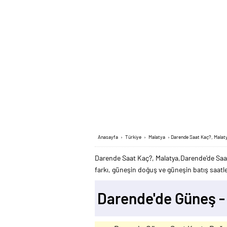
Anasayfa
›
Türkiye
›
Malatya
›
Darende Saat Kaç?, Malat
Darende Saat Kaç?, Malatya,Darende'de Saat
farkı, güneşin doğuş ve güneşin batış saatler
Darende'de Güneş 