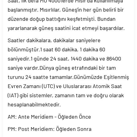
Saat, ilk defa MÖ 4000'lerde Mısır'da kullanılmaya
başlanmıştır. Mısırlılar, Güneş'in her gün belirli bir
düzende doğup battığını keşfetmişti. Bundan
yararlanarak güneş saatini icat etmeyi başardılar.
Saatler dakikalara, dakikalar saniyelere
bölünmüştür.1 saat 60 dakika, 1 dakika 60
saniyedir.1 günde 24 saat, 1440 dakika ve 86400
saniye vardır.Dünya güneş etrafındaki bir tam
turunu 24 saatte tamamlar.Günümüzde Eşitlenmiş
Evren Zamanı (UTC) ve Uluslararası Atomik Saat
(IAT) gibi sistemler, zamanın tam ve doğru olarak
hesaplanabilmektedir.
AM: Ante Meridiem - Öğleden Önce
PM: Post Meridiem: Öğleden Sonra