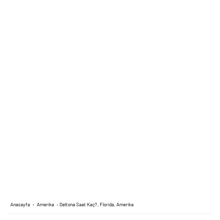
Anasayfa
›
Amerika
›
Deltona Saat Kaç?, Florida, Amerika