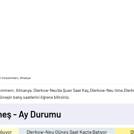
rg-Vorpommern, Almanya
mmern, Almanya, Dierkow-Neu'da Şuan Saat Kaç,Dierkow-Neu time,Dierkow
eşin batış saatlerini öğrene bilirsiniz.
neş - Ay Durumu
oğuyor
Dierkow-Neu Güneş Saat Kaçta Batıyor
D