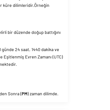
 küre dilimleridir.Örneğin
elirli bir düzende doğup battığını
.1 günde 24 saat, 1440 dakika ve
de Eşitlenmiş Evren Zamanı (UTC)
mektedir.
eden Sonra (
PM
) zaman dilimde.