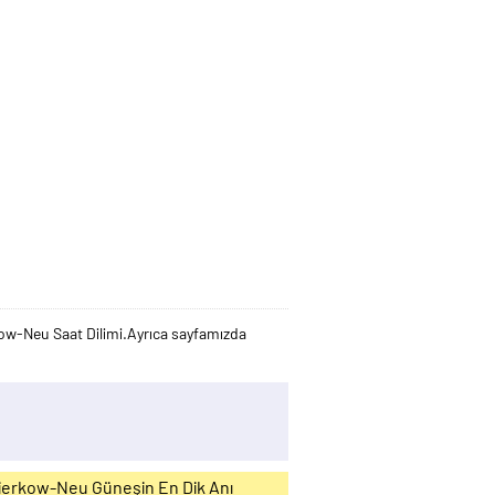
-Neu Saat Dilimi.Ayrıca sayfamızda
ierkow-Neu Güneşin En Dik Anı