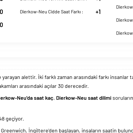
Dierkow-
0
+1
Dierkow-Neu Cidde Saat Farkı :
Dierkow-
0
Dierkow
arayan alettir. İki farklı zaman arasındaki farkı insanlar 
akamları arasındaki açılar 30 derecedir.
ierkow-Neu'da saat kaç
,
Dierkow-Neu saat dilimi
soruların
49
geçiyor.
k, Greenwich, İngiltere'den başlayan, insaların saatin bulu