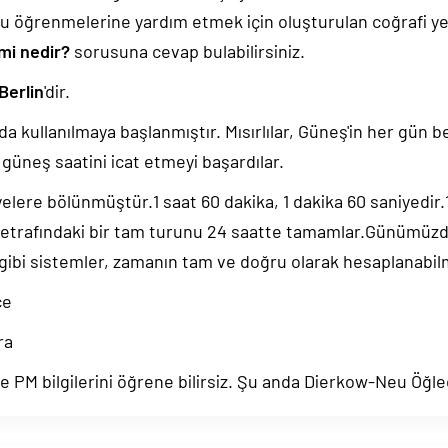
u öğrenmelerine yardım etmek için oluşturulan coğrafi yer
mi nedir?
sorusuna cevap bulabilirsiniz.
Berlin
'dir.
da kullanılmaya başlanmıştır. Mısırlılar, Güneş'in her gün b
güneş saatini icat etmeyi başardılar.
yelere bölünmüştür.1 saat 60 dakika, 1 dakika 60 saniyedir
 etrafındaki bir tam turunu 24 saatte tamamlar.Günümüz
 gibi sistemler, zamanın tam ve doğru olarak hesaplanabil
ce
ra
 PM bilgilerini öğrene bilirsiz. Şu anda Dierkow-Neu Öğl