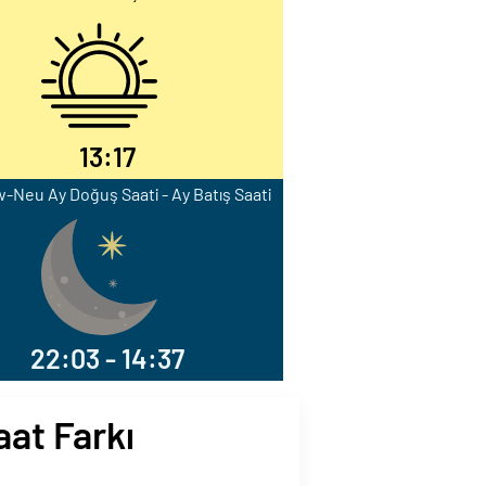
13:17
-Neu Ay Doğuş Saati - Ay Batış Saati
22:03 - 14:37
aat Farkı