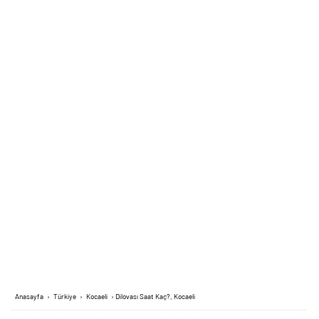
Anasayfa
›
Türkiye
›
Kocaeli
›
Dilovası Saat Kaç?, Kocaeli