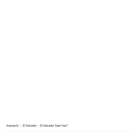
Anasayfa
›
El Salvador
›
El Salvador Saat Kaç?