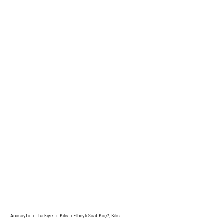
Anasayfa
›
Türkiye
›
Kilis
›
Elbeyli Saat Kaç?, Kilis