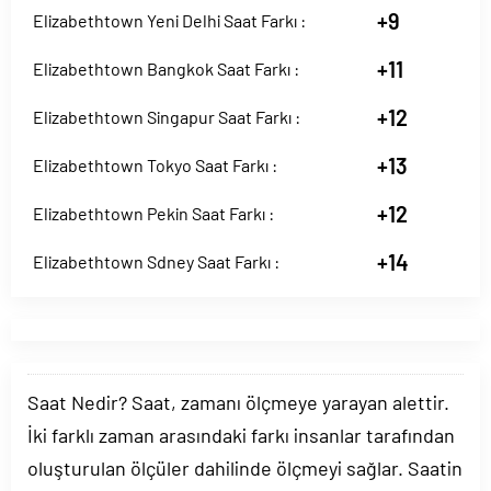
+9
Elizabethtown Yeni Delhi Saat Farkı :
+11
Elizabethtown Bangkok Saat Farkı :
+12
Elizabethtown Singapur Saat Farkı :
+13
Elizabethtown Tokyo Saat Farkı :
+12
Elizabethtown Pekin Saat Farkı :
+14
Elizabethtown Sdney Saat Farkı :
Saat Nedir? Saat, zamanı ölçmeye yarayan alettir.
İki farklı zaman arasındaki farkı insanlar tarafından
oluşturulan ölçüler dahilinde ölçmeyi sağlar. Saatin