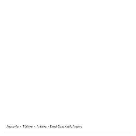
Anasayfa
›
Türkiye
›
Antalya
›
Elmalı Saat Kaç?, Antalya