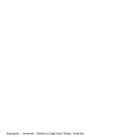
Anasayfa
›
Amerika
›
Elmhurst Saat Kaç? Illinois, Amerika