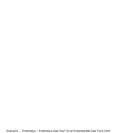
Anasayfa
›
Endonezya
›
Endonezya Saat Kaç? Şu an Endonezya’da Saat Farkı Canlı