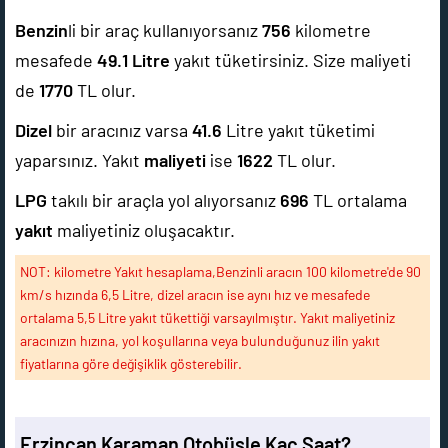
Benzin
li bir araç kullanıyorsanız
756
kilometre
mesafede
49.1
Litre
yakıt tüketirsiniz. Size maliyeti
de
1770
TL olur.
Dizel
bir aracınız varsa
41.6
Litre yakıt tüketimi
yaparsınız. Yakıt
maliyeti
ise
1622
TL olur.
LPG
takılı bir araçla yol alıyorsanız
696
TL ortalama
yakıt
maliyetiniz oluşacaktır.
NOT: kilometre Yakıt hesaplama,Benzinli aracın 100 kilometre'de 90
km/s hızında 6,5 Litre, dizel aracın ise aynı hız ve mesafede
ortalama 5,5 Litre yakıt tükettiği varsayılmıştır. Yakıt maliyetiniz
aracınızın hızına, yol koşullarına veya bulunduğunuz ilin yakıt
fiyatlarına göre değişiklik gösterebilir.
Erzincan Karaman Otobüsle Kaç Saat?