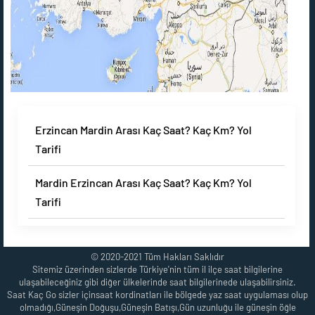
Erzincan Mardin Arası Kaç Saat? Kaç Km? Yol
Tarifi
Mardin Erzincan Arası Kaç Saat? Kaç Km? Yol
Tarifi
© 2020-2021 Tüm Hakları Saklıdır
Sitemiz üzerinden sizlerde Türkiye'nin tüm il ilçe saat bilgilerine
ulaşabileceğiniz gibi diğer ülkelerinde saat bilgilerinede ulaşabilirsiniz.
Saat Kaç Go sizler içinsaat kordinatları ile bölgede yaz saat uygulaması olup
olmadığı,Güneşin Doğuşu,Güneşin Batışı,Gün uzunluğu ile güneşin öğle