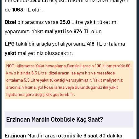
mesafede
29.5
Litre
yakıt tüketirsiniz. Size maliyeti
de
1063
TL olur.
Dizel
bir aracınız varsa
25.0
Litre yakıt tüketimi
yaparsınız. Yakıt
maliyeti
ise
974
TL olur.
LPG
takılı bir araçla yol alıyorsanız
418
TL ortalama
yakıt
maliyetiniz oluşacaktır.
NOT: kilometre Yakıt hesaplama,Benzinli aracın 100 kilometre'de 90
km/s hızında 6,5 Litre, dizel aracın ise aynı hız ve mesafede
ortalama 5,5 Litre yakıt tükettiği varsayılmıştır. Yakıt maliyetiniz
aracınızın hızına, yol koşullarına veya bulunduğunuz ilin yakıt
fiyatlarına göre değişiklik gösterebilir.
Erzincan Mardin Otobüsle Kaç Saat?
Erzincan
Mardin arası
otobüs
ile
9 saat 30 dakika