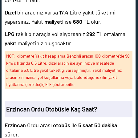
de
742
TL olur.
Dizel
bir aracınız varsa
17.4
Litre yakıt tüketimi
yaparsınız. Yakıt
maliyeti
ise
680
TL olur.
LPG
takılı bir araçla yol alıyorsanız
292
TL ortalama
yakıt
maliyetiniz oluşacaktır.
NOT: kilometre Yakıt hesaplama,Benzinli aracın 100 kilometre'de 90
km/s hızında 6,5 Litre, dizel aracın ise aynı hız ve mesafede
ortalama 5,5 Litre yakıt tükettiği varsayılmıştır. Yakıt maliyetiniz
aracınızın hızına, yol koşullarına veya bulunduğunuz ilin yakıt
fiyatlarına göre değişiklik gösterebilir.
Erzincan Ordu Otobüsle Kaç Saat?
Erzincan
Ordu arası
otobüs
ile
5 saat 50 dakika
sürer.