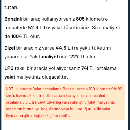
tutarı.
Benzin
li bir araç kullanıyorsanız
805
kilometre
mesafede
52.3
Litre
yakıt tüketirsiniz. Size maliyeti
de
1884
TL olur.
Dizel
bir aracınız varsa
44.3
Litre yakıt tüketimi
yaparsınız. Yakıt
maliyeti
ise
1727
TL olur.
LPG
takılı bir araçla yol alıyorsanız
741
TL ortalama
yakıt
maliyetiniz oluşacaktır.
NOT: kilometre Yakıt hesaplama,Benzinli aracın 100 kilometre'de 90
km/s hızında 6,5 Litre, dizel aracın ise aynı hız ve mesafede
ortalama 5,5 Litre yakıt tükettiği varsayılmıştır. Yakıt maliyetiniz
aracınızın hızına, yol koşullarına veya bulunduğunuz ilin yakıt
fiyatlarına göre değişiklik gösterebilir.