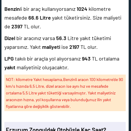
Benzin
li bir araç kullanıyorsanız
1024
kilometre
mesafede
66.6
Litre
yakıt tüketirsiniz. Size maliyeti
de
2397
TL olur.
Dizel
bir aracınız varsa
56.3
Litre yakıt tüketimi
yaparsınız. Yakıt
maliyeti
ise
2197
TL olur.
LPG
takılı bir araçla yol alıyorsanız
943
TL ortalama
yakıt
maliyetiniz oluşacaktır.
NOT: kilometre Yakıt hesaplama,Benzinli aracın 100 kilometre'de 90
km/s hızında 6,5 Litre, dizel aracın ise aynı hız ve mesafede
ortalama 5,5 Litre yakıt tükettiği varsayılmıştır. Yakıt maliyetiniz
aracınızın hızına, yol koşullarına veya bulunduğunuz ilin yakıt
fiyatlarına göre değişiklik gösterebilir.
Erzurum Zonguldak Otobüsle Kaç Saat?