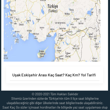
Uşak Eskişehir Arası Kaç Saat? Kaç Km? Yol Tarifi
© 2020-2021 Tüm Hakları Saklıdır
Sitemiz üzerinden sizlerde Türkiye'nin tüm il ilçe saat bilgilerine
ulaşabileceğiniz gibi diğer ülkelerinde saat bilgilerinede ulaşabilirsiniz.
Saat Kaç Go sizler içinsaat kordinatları ile bölgede yaz saat uygulaması olup