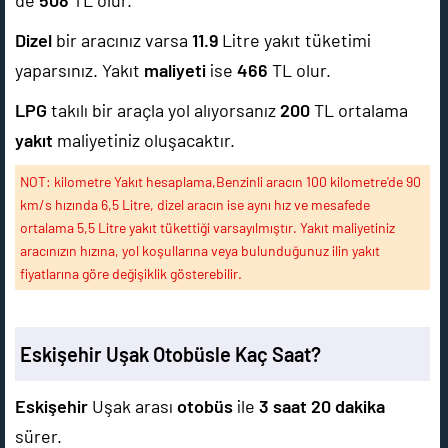
de
508
TL olur.
Dizel
bir aracınız varsa
11.9
Litre yakıt tüketimi
yaparsınız. Yakıt
maliyeti
ise
466
TL olur.
LPG
takılı bir araçla yol alıyorsanız
200
TL ortalama
yakıt
maliyetiniz oluşacaktır.
NOT: kilometre Yakıt hesaplama,Benzinli aracın 100 kilometre'de 90
km/s hızında 6,5 Litre, dizel aracın ise aynı hız ve mesafede
ortalama 5,5 Litre yakıt tükettiği varsayılmıştır. Yakıt maliyetiniz
aracınızın hızına, yol koşullarına veya bulunduğunuz ilin yakıt
fiyatlarına göre değişiklik gösterebilir.
Eskişehir Uşak Otobüsle Kaç Saat?
Eskişehir
Uşak arası
otobüs
ile
3 saat 20 dakika
sürer.