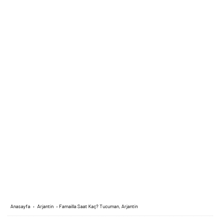
Anasayfa
›
Arjantin
›
Famailla Saat Kaç? Tucuman, Arjantin