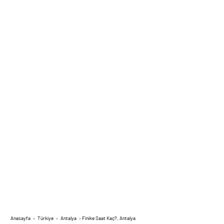
Anasayfa
›
Türkiye
›
Antalya
›
Finike Saat Kaç?, Antalya