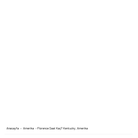
Anasayfa
›
Amerika
›
Florence Saat Kaç? Kentucky, Amerika