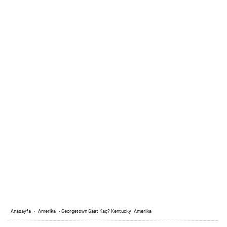
Anasayfa
›
Amerika
›
Georgetown Saat Kaç? Kentucky, Amerika