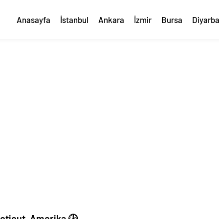
Anasayfa
İstanbul
Ankara
İzmir
Bursa
Diyarba
cticut, Amerika 🕑