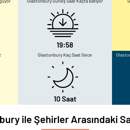
ğuyor
Glastonbury Güneş Saat Kaçta Batıyor
G
19:58
z
Glastonbury Kaç Saat Gece
Glasto
10 Saat
bury ile Şehirler Arasındaki Sa