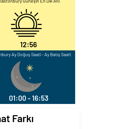
lastonbury Güneşin En Dik Anı
12:56
nbury Ay Doğuş Saati - Ay Batış Saati
01:00 - 16:53
at Farkı