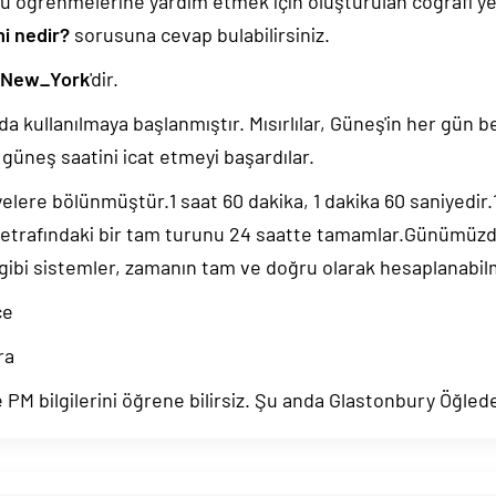
u öğrenmelerine yardım etmek için oluşturulan coğrafi yer
mi nedir?
sorusuna cevap bulabilirsiniz.
/New_York
'dir.
da kullanılmaya başlanmıştır. Mısırlılar, Güneş'in her gün b
güneş saatini icat etmeyi başardılar.
yelere bölünmüştür.1 saat 60 dakika, 1 dakika 60 saniyedir
 etrafındaki bir tam turunu 24 saatte tamamlar.Günümüz
 gibi sistemler, zamanın tam ve doğru olarak hesaplanabil
ce
ra
PM bilgilerini öğrene bilirsiz. Şu anda Glastonbury Öğled