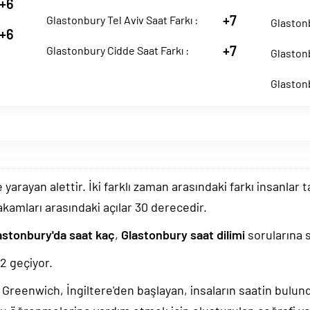
+6
+7
Glastonbury Tel Aviv Saat Farkı :
Glastonb
+6
+7
Glastonbury Cidde Saat Farkı :
Glastonb
Glastonb
arayan alettir. İki farklı zaman arasındaki farkı insanlar 
akamları arasındaki açılar 30 derecedir.
astonbury'da saat kaç
,
Glastonbury saat dilimi
sorularına s
33
geçiyor.
k, Greenwich, İngiltere'den başlayan, insaların saatin bulu