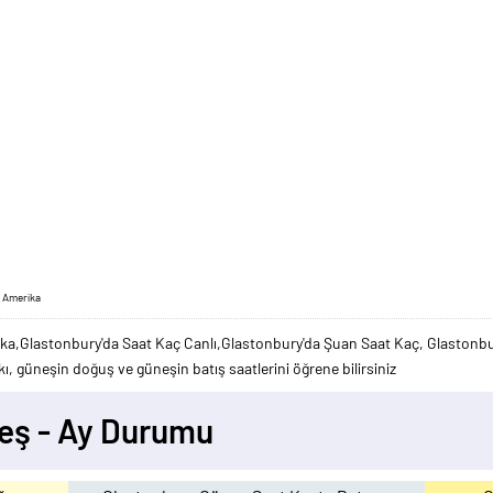
, Amerika
a,Glastonbury'da Saat Kaç Canlı,Glastonbury'da Şuan Saat Kaç, Glastonbur
ı, güneşin doğuş ve güneşin batış saatlerini öğrene bilirsiniz
eş - Ay Durumu