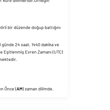
 küre dilimleridir.Örneğin
elirli bir düzende doğup battığını
.1 günde 24 saat, 1440 dakika ve
de Eşitlenmiş Evren Zamanı (UTC)
mektedir.
en Önce (
AM
) zaman dilimde.