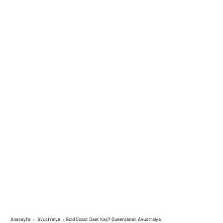
Anasayfa
›
Avustralya
›
Gold Coast Saat Kaç? Queensland, Avustralya