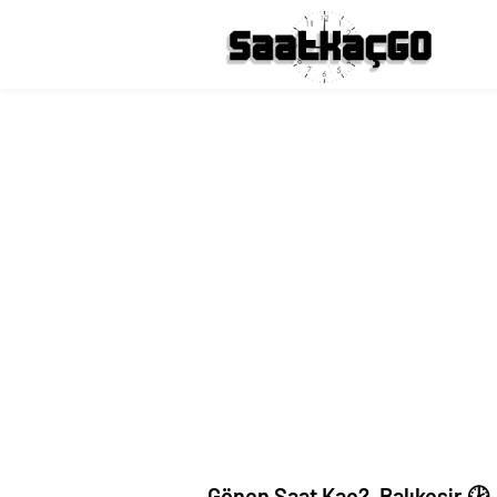
Gönen Saat Kaç?, Balıkesir 🕑