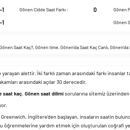
-1
0
Gönen Cidde Saat Farkı :
Gönen Pe
-1
Gönen Sd
Gönen Saat Kaç?
,
Gönen time
,
Gönen'da Saat Kaç Canlı
,
Gönen'da 
arayan alettir. İki farklı zaman arasındaki farkı insanlar 
akamları arasındaki açılar 30 derecedir.
e saat kaç
,
Gönen saat dilimi
sorularına sitemiz üzerinden u
or.
k, Greenwich, İngiltere'den başlayan, insaların saatin bulu
u öğrenmelerine yardım etmek için oluşturulan coğrafi yer