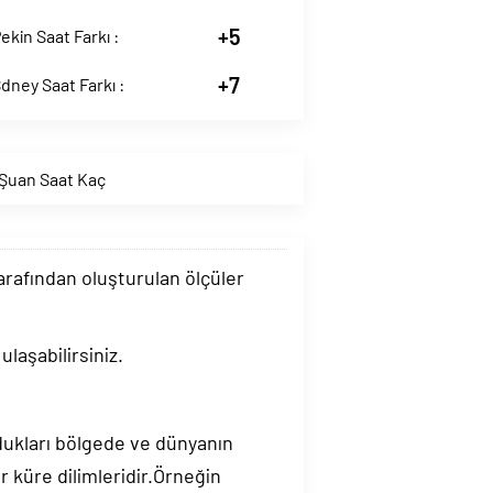
+5
kin Saat Farkı :
+7
ney Saat Farkı :
Şuan Saat Kaç
tarafından oluşturulan ölçüler
laşabilirsiniz.
ndukları bölgede ve dünyanın
 küre dilimleridir.Örneğin