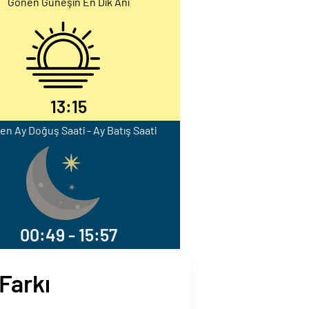
Gönen Güneşin En Dik Anı
13:15
n Ay Doğuş Saati - Ay Batış Saati
00:49 - 15:57
Farkı