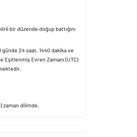
elirli bir düzende doğup battığını
.1 günde 24 saat, 1440 dakika ve
de Eşitlenmiş Evren Zamanı (UTC)
mektedir.
M
) zaman dilimde.