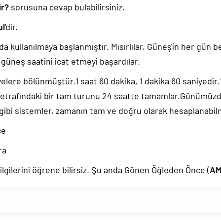
ir?
sorusuna cevap bulabilirsiniz.
ul
'dir.
da kullanılmaya başlanmıştır. Mısırlılar, Güneş'in her gün b
güneş saatini icat etmeyi başardılar.
yelere bölünmüştür.1 saat 60 dakika, 1 dakika 60 saniyedir
 etrafındaki bir tam turunu 24 saatte tamamlar.Günümüz
 gibi sistemler, zamanın tam ve doğru olarak hesaplanabil
ce
ra
gilerini öğrene bilirsiz. Şu anda Gönen Öğleden Önce (
A