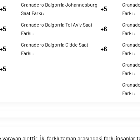
Granadero Baigorria Johannesburg
Granade
+5
+5
Saat Farkı :
Farkı :
Granadero Baigorria Tel Aviv Saat
Granade
+5
+6
Farkı :
Farkı :
Granadero Baigorria Cidde Saat
Granade
+5
+6
Farkı :
Farkı :
Granader
+5
Farkı :
Granade
Farkı :
arayan alettir. İki farklı zaman arasındaki farkı insanlar 