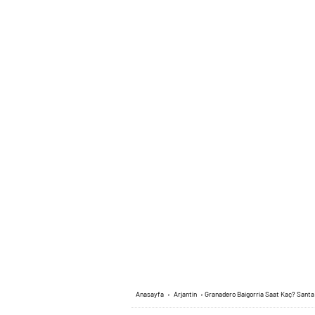
Anasayfa
›
Arjantin
›
Granadero Baigorria Saat Kaç? Santa 