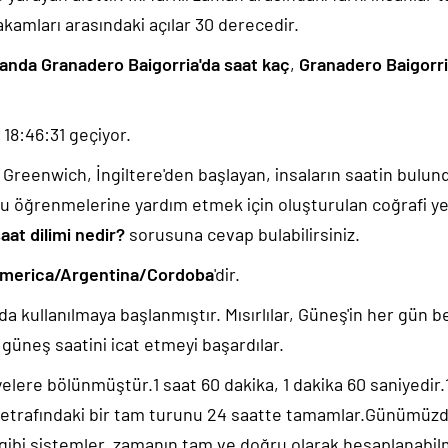
akamları arasındaki açılar 30 derecedir.
 anda Granadero Baigorria'da saat kaç
,
Granadero Baigorria
t
18:46:31
geçiyor.
k, Greenwich, İngiltere'den başlayan, insaların saatin bulu
u öğrenmelerine yardım etmek için oluşturulan coğrafi yer
aat dilimi nedir?
sorusuna cevap bulabilirsiniz.
merica/Argentina/Cordoba
'dir.
da kullanılmaya başlanmıştır. Mısırlılar, Güneş'in her gün b
güneş saatini icat etmeyi başardılar.
yelere bölünmüştür.1 saat 60 dakika, 1 dakika 60 saniyedir
 etrafındaki bir tam turunu 24 saatte tamamlar.Günümüz
 gibi sistemler, zamanın tam ve doğru olarak hesaplanabil