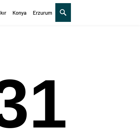
kır
Konya
Erzurum
31