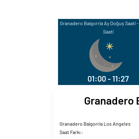
Granadero Baigorria Ay Doğuş Saati -
Saati
01:00 - 11:27
Granadero B
Granadero Baigorria Los Angeles
Saat Farkı :