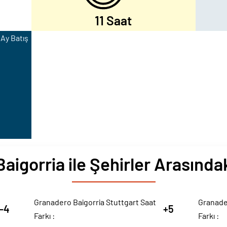
11 Saat
 Ay Batış
aigorria ile Şehirler Arasındak
Granadero Baigorria Stuttgart Saat
Granade
-4
+5
Farkı :
Farkı :