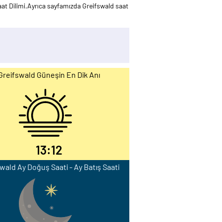
t Dilimi.Ayrıca sayfamızda Greifswald saat
Greifswald Güneşin En Dik Anı
13:12
wald Ay Doğuş Saati - Ay Batış Saati