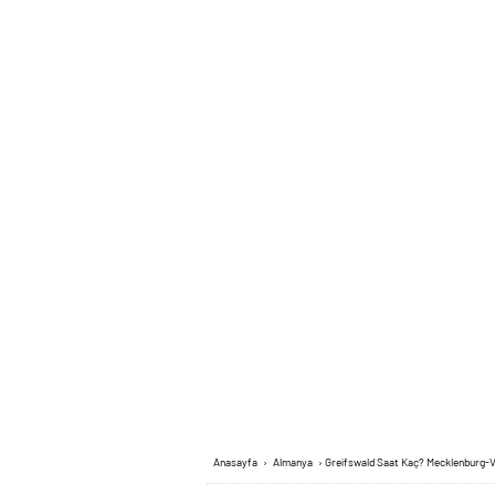
Anasayfa
›
Almanya
›
Greifswald Saat Kaç? Mecklenburg