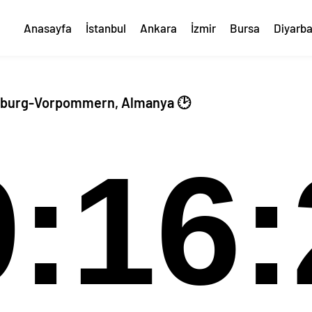
Anasayfa
İstanbul
Ankara
İzmir
Bursa
Diyarba
enburg-Vorpommern, Almanya 🕑
9:16: