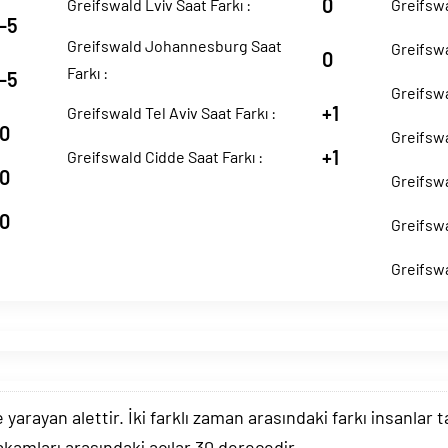
0
Greifswald Lviv Saat Farkı :
Greifswa
-5
Greifswald Johannesburg Saat
Greifswa
0
Farkı :
-5
Greifswa
+1
Greifswald Tel Aviv Saat Farkı :
0
Greifswa
+1
Greifswald Cidde Saat Farkı :
0
Greifswa
0
Greifswa
Greifswa
arayan alettir. İki farklı zaman arasındaki farkı insanlar 
akamları arasındaki açılar 30 derecedir.