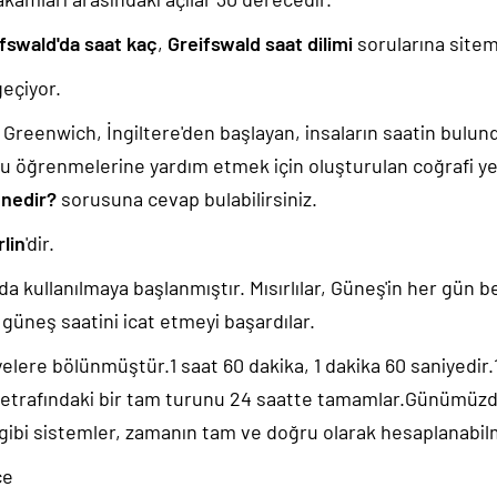
fswald'da saat kaç
,
Greifswald saat dilimi
sorularına sitemi
eçiyor.
k, Greenwich, İngiltere'den başlayan, insaların saatin bulu
u öğrenmelerine yardım etmek için oluşturulan coğrafi yer
 nedir?
sorusuna cevap bulabilirsiniz.
lin
'dir.
da kullanılmaya başlanmıştır. Mısırlılar, Güneş'in her gün b
güneş saatini icat etmeyi başardılar.
yelere bölünmüştür.1 saat 60 dakika, 1 dakika 60 saniyedir
 etrafındaki bir tam turunu 24 saatte tamamlar.Günümüz
 gibi sistemler, zamanın tam ve doğru olarak hesaplanabil
ce