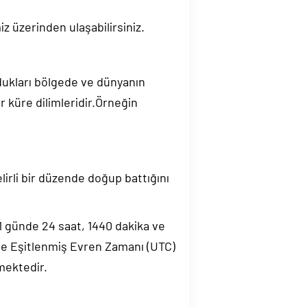
z üzerinden ulaşabilirsiniz.
ndukları bölgede ve dünyanın
 küre dilimleridir.Örneğin
elirli bir düzende doğup battığını
.1 günde 24 saat, 1440 dakika ve
de Eşitlenmiş Evren Zamanı (UTC)
mektedir.