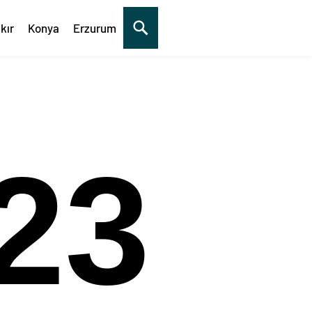
kır
Konya
Erzurum
24