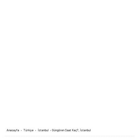
Anasayfa
›
Türkiye
›
İstanbul
›
Güngören Saat Kaç?, İstanbul