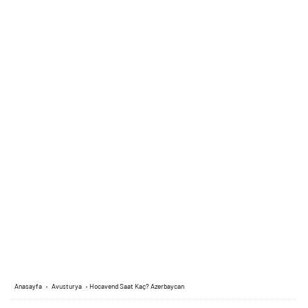
Anasayfa
›
Avusturya
›
Hocavend Saat Kaç? Azerbaycan