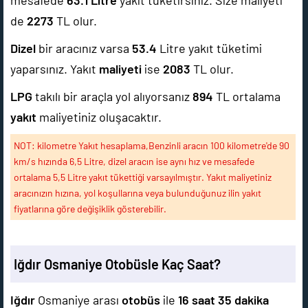
mesafede
63.1
Litre
yakıt tüketirsiniz. Size maliyeti
de
2273
TL olur.
Dizel
bir aracınız varsa
53.4
Litre yakıt tüketimi
yaparsınız. Yakıt
maliyeti
ise
2083
TL olur.
LPG
takılı bir araçla yol alıyorsanız
894
TL ortalama
yakıt
maliyetiniz oluşacaktır.
NOT: kilometre Yakıt hesaplama,Benzinli aracın 100 kilometre'de 90
km/s hızında 6,5 Litre, dizel aracın ise aynı hız ve mesafede
ortalama 5,5 Litre yakıt tükettiği varsayılmıştır. Yakıt maliyetiniz
aracınızın hızına, yol koşullarına veya bulunduğunuz ilin yakıt
fiyatlarına göre değişiklik gösterebilir.
Iğdır Osmaniye Otobüsle Kaç Saat?
Iğdır
Osmaniye arası
otobüs
ile
16 saat 35 dakika