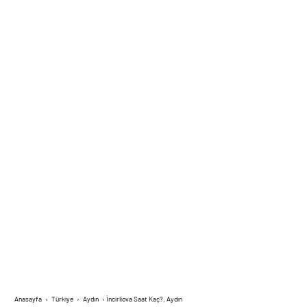
Anasayfa
›
Türkiye
›
Aydın
›
İncirliova Saat Kaç?, Aydın