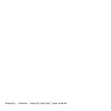
Anasayfa
›
Amerika
›
Iowa City Saat Kaç?, Iowa, Amerika