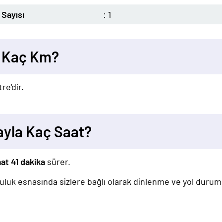
Sayısı
: 1
ı Kaç Km?
re'dir.
ayla Kaç Saat?
aat 41 dakika
sürer.
lculuk esnasında sizlere bağlı olarak dinlenme ve yol duru