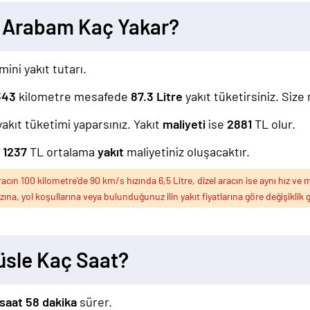
sı Arabam Kaç Yakar?
mini yakıt tutarı.
343
kilometre mesafede
87.3
Litre
yakıt tüketirsiniz. Size
yakıt tüketimi yaparsınız. Yakıt
maliyeti
ise
2881
TL olur.
z
1237
TL ortalama
yakıt
maliyetiniz oluşacaktır.
ın 100 kilometre'de 90 km/s hızında 6,5 Litre, dizel aracın ise aynı hız ve m
ızına, yol koşullarına veya bulunduğunuz ilin yakıt fiyatlarına göre değişiklik g
üsle Kaç Saat?
saat 58 dakika
sürer.