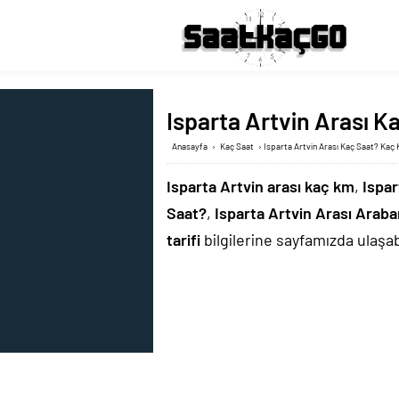
Isparta Artvin Arası K
Anasayfa
›
Kaç Saat
›
Isparta Artvin Arası Kaç Saat? Kaç 
Isparta Artvin arası kaç km
,
Ispar
Saat?
,
Isparta Artvin Arası Arab
tarifi
bilgilerine sayfamızda ulaşabi