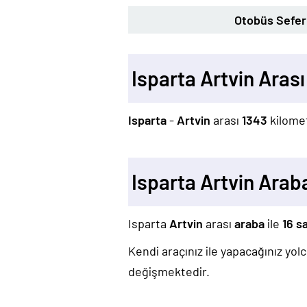
Otobüs Sefer 
Isparta Artvin Aras
Isparta
-
Artvin
arası
1343
kilomet
Isparta Artvin Arab
Isparta
Artvin
arası
araba
ile
16 s
Kendi araçınız ile yapacağınız yo
değişmektedir.