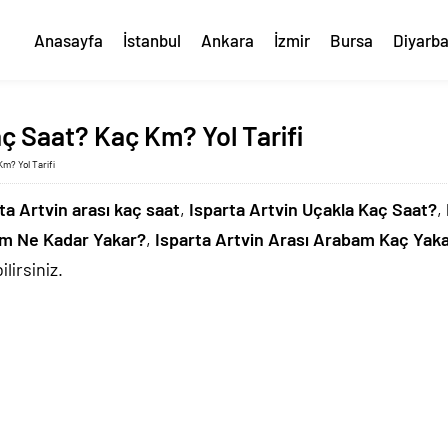
Anasayfa
İstanbul
Ankara
İzmir
Bursa
Diyarba
aç Saat? Kaç Km? Yol Tarifi
Km? Yol Tarifi
ta Artvin arası kaç saat
,
Isparta Artvin Uçakla Kaç Saat?
,
am Ne Kadar Yakar?
,
Isparta Artvin Arası Arabam Kaç Yak
lirsiniz.