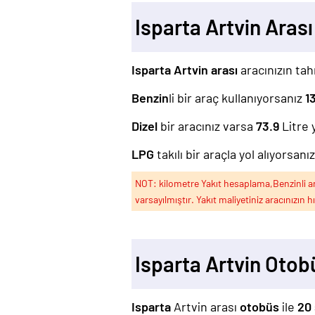
Isparta Artvin Ara
Isparta Artvin arası
aracınızın tah
Benzin
li bir araç kullanıyorsanız
1
Dizel
bir aracınız varsa
73.9
Litre 
LPG
takılı bir araçla yol alıyorsanı
NOT: kilometre Yakıt hesaplama,Benzinli arac
varsayılmıştır. Yakıt maliyetiniz aracınızın h
Isparta Artvin Otob
Isparta
Artvin arası
otobüs
ile
20 