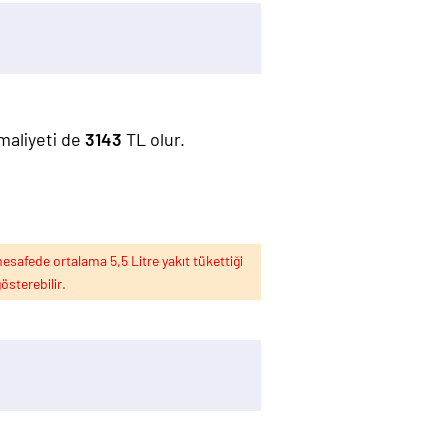
 maliyeti de
3143
TL olur.
esafede ortalama 5,5 Litre yakıt tükettiği
österebilir.