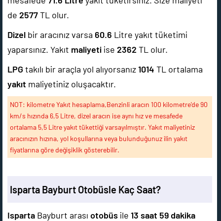
mesafede
71.6
Litre
yakıt tüketirsiniz. Size maliyeti
de
2577
TL olur.
Dizel
bir aracınız varsa
60.6
Litre yakıt tüketimi
yaparsınız. Yakıt
maliyeti
ise
2362
TL olur.
LPG
takılı bir araçla yol alıyorsanız
1014
TL ortalama
yakıt
maliyetiniz oluşacaktır.
NOT: kilometre Yakıt hesaplama,Benzinli aracın 100 kilometre'de 90
km/s hızında 6,5 Litre, dizel aracın ise aynı hız ve mesafede
ortalama 5,5 Litre yakıt tükettiği varsayılmıştır. Yakıt maliyetiniz
aracınızın hızına, yol koşullarına veya bulunduğunuz ilin yakıt
fiyatlarına göre değişiklik gösterebilir.
Isparta Bayburt Otobüsle Kaç Saat?
Isparta
Bayburt arası
otobüs
ile
13 saat 59 dakika