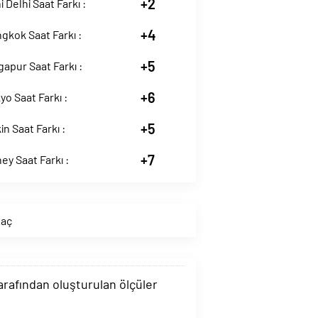
+2
i Delhi Saat Farkı :
+4
ngkok Saat Farkı :
+5
ngapur Saat Farkı :
+6
yo Saat Farkı :
+5
in Saat Farkı :
+7
ney Saat Farkı :
Kaç
tarafından oluşturulan ölçüler