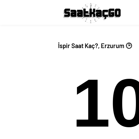
İspir Saat Kaç?, Erzurum 🕑
1