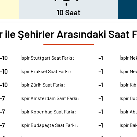
10 Saat
r ile Şehirler Arasındaki Saat 
-10
-1
İspir Stuttgart Saat Farkı :
İspir Me
-10
-1
İspir Brüksel Saat Farkı :
İspir Me
-10
-1
İspir Zürih Saat Farkı :
İspir Kıb
-7
-1
İspir Amsterdam Saat Farkı :
İspir Dub
-7
-1
İspir Kopenhag Saat Farkı :
İspir Abu
-7
-1
İspir Budapeşte Saat Farkı :
İspir Bak