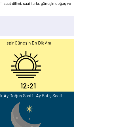
ir saat dilimi, saat farkı, güneşin doğuş ve
İspir Güneşin En Dik Anı
12:21
ir Ay Doğuş Saati - Ay Batış Saati