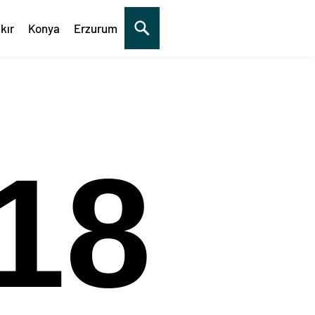
kır
Konya
Erzurum
19