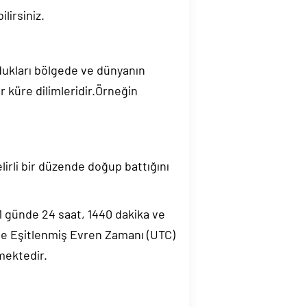
lirsiniz.
ndukları bölgede ve dünyanın
 küre dilimleridir.Örneğin
elirli bir düzende doğup battığını
.1 günde 24 saat, 1440 dakika ve
de Eşitlenmiş Evren Zamanı (UTC)
mektedir.