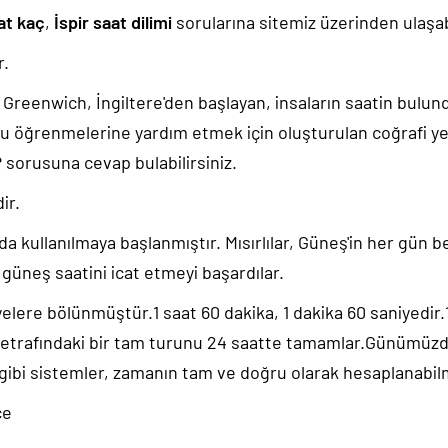
at kaç
,
İspir saat dilimi
sorularına sitemiz üzerinden ulaşabi
r.
k, Greenwich, İngiltere'den başlayan, insaların saatin bulu
u öğrenmelerine yardım etmek için oluşturulan coğrafi yer
?
sorusuna cevap bulabilirsiniz.
dir.
da kullanılmaya başlanmıştır. Mısırlılar, Güneş'in her gün b
güneş saatini icat etmeyi başardılar.
yelere bölünmüştür.1 saat 60 dakika, 1 dakika 60 saniyedir
 etrafındaki bir tam turunu 24 saatte tamamlar.Günümüz
 gibi sistemler, zamanın tam ve doğru olarak hesaplanabil
ce