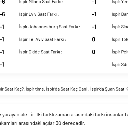
-6
-1
İspir Milano Saat Farkı :
İspir Yen
-6
-1
İspir Lviv Saat Farkı :
İspir Ba
-1
-1
İspir Johannesburg Saat Farkı :
İspir Si
-1
0
İspir Tel Aviv Saat Farkı :
İspir Tok
-1
0
İspir Cidde Saat Farkı :
İspir Pek
-1
İspir Sd
pir Saat Kaç?
,
İspir time
,
İspir'da Saat Kaç Canlı
,
İspir'da Şuan Saat 
arayan alettir. İki farklı zaman arasındaki farkı insanlar 
akamları arasındaki açılar 30 derecedir.