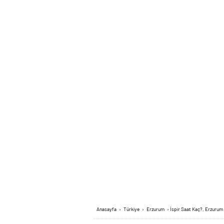
Anasayfa
›
Türkiye
›
Erzurum
›
İspir Saat Kaç?, Erzurum