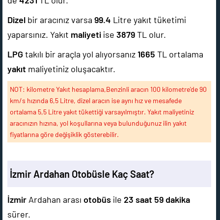
de
4231
TL olur.
Dizel
bir aracınız varsa
99.4
Litre yakıt tüketimi
yaparsınız. Yakıt
maliyeti
ise
3879
TL olur.
LPG
takılı bir araçla yol alıyorsanız
1665
TL ortalama
yakıt
maliyetiniz oluşacaktır.
NOT: kilometre Yakıt hesaplama,Benzinli aracın 100 kilometre'de 90
km/s hızında 6,5 Litre, dizel aracın ise aynı hız ve mesafede
ortalama 5,5 Litre yakıt tükettiği varsayılmıştır. Yakıt maliyetiniz
aracınızın hızına, yol koşullarına veya bulunduğunuz ilin yakıt
fiyatlarına göre değişiklik gösterebilir.
İzmir Ardahan Otobüsle Kaç Saat?
İzmir
Ardahan arası
otobüs
ile
23 saat 59 dakika
sürer.