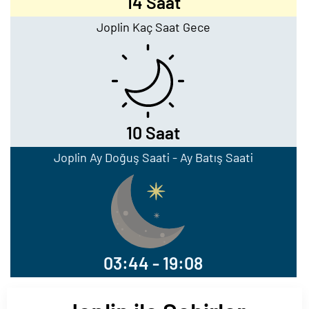
14 Saat
Joplin Kaç Saat Gece
10 Saat
Joplin Ay Doğuş Saati - Ay Batış Saati
03:44 - 19:08