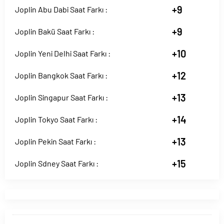
+9
Joplin Abu Dabi Saat Farkı :
+9
Joplin Bakü Saat Farkı :
+10
Joplin Yeni Delhi Saat Farkı :
+12
Joplin Bangkok Saat Farkı :
+13
Joplin Singapur Saat Farkı :
+14
Joplin Tokyo Saat Farkı :
+13
Joplin Pekin Saat Farkı :
+15
Joplin Sdney Saat Farkı :