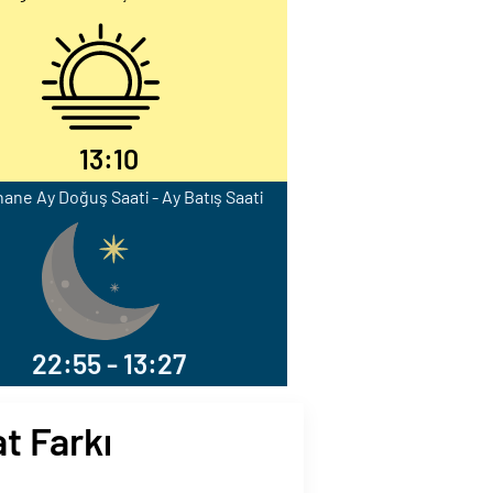
13:10
hane Ay Doğuş Saati - Ay Batış Saati
22:55 - 13:27
t Farkı