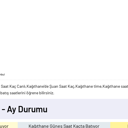
nbul
 Saat Kaç Canlı,Kağıthane'de Şuan Saat Kaç,Kağıthane time,Kağıthane saat
atış saatlerini öğrene bilirsiniz.
 - Ay Durumu
uyor
Kağıthane Güneş Saat Kaçta Batıyor