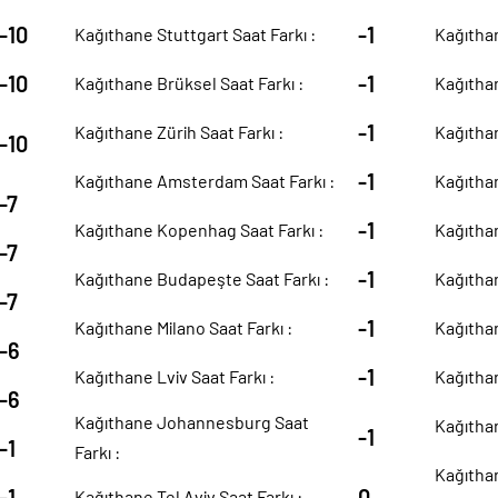
-10
-1
Kağıthane Stuttgart Saat Farkı :
Kağıthan
-10
-1
Kağıthane Brüksel Saat Farkı :
Kağıthan
-1
Kağıthane Zürih Saat Farkı :
Kağıthan
-10
-1
Kağıthane Amsterdam Saat Farkı :
Kağıthan
-7
-1
Kağıthane Kopenhag Saat Farkı :
Kağıthan
-7
-1
Kağıthane Budapeşte Saat Farkı :
Kağıthan
-7
-1
Kağıthane Milano Saat Farkı :
Kağıthan
-6
-1
Kağıthane Lviv Saat Farkı :
Kağıthan
-6
Kağıthane Johannesburg Saat
Kağıthan
-1
-1
Farkı :
Kağıthan
-1
0
Kağıthane Tel Aviv Saat Farkı :