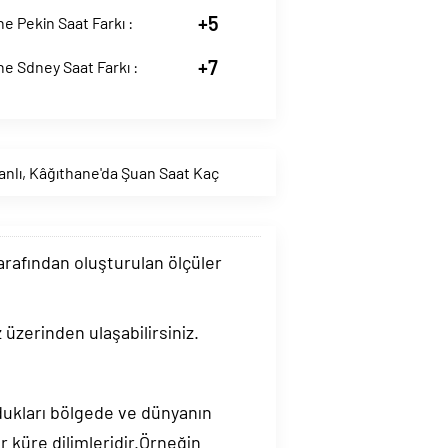
+5
e Pekin Saat Farkı :
+7
e Sdney Saat Farkı :
anlı
,
Kâğıthane'da Şuan Saat Kaç
tarafından oluşturulan ölçüler
 üzerinden ulaşabilirsiniz.
ndukları bölgede ve dünyanın
 küre dilimleridir.Örneğin