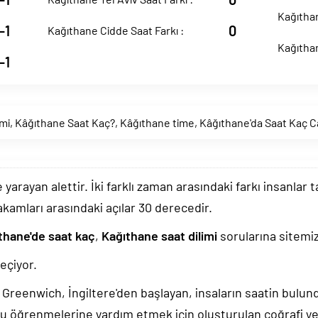
Kağıthan
-1
0
Kağıthane Cidde Saat Farkı :
Kağıthan
-1
imi
,
Kâğıthane Saat Kaç?
,
Kâğıthane time
,
Kâğıthane'da Saat Kaç C
arayan alettir. İki farklı zaman arasındaki farkı insanlar 
akamları arasındaki açılar 30 derecedir.
thane'de saat kaç
,
Kağıthane saat dilimi
sorularına sitemiz
çiyor.
k, Greenwich, İngiltere'den başlayan, insaların saatin bulu
u öğrenmelerine yardım etmek için oluşturulan coğrafi yer