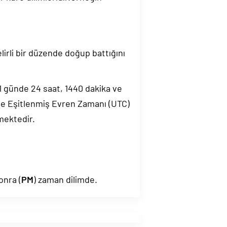
elirli bir düzende doğup battığını
.1 günde 24 saat, 1440 dakika ve
de Eşitlenmiş Evren Zamanı (UTC)
mektedir.
onra (
PM
) zaman dilimde.