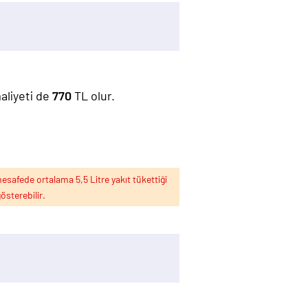
maliyeti de
770
TL olur.
esafede ortalama 5,5 Litre yakıt tükettiği
österebilir.