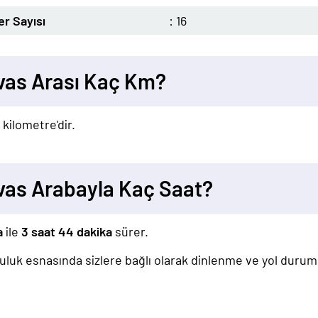
r Sayısı
: 16
as Arası Kaç Km?
9
kilometre'dir.
as Arabayla Kaç Saat?
a
ile
3 saat 44 dakika
sürer.
lculuk esnasında sizlere bağlı olarak dinlenme ve yol duru