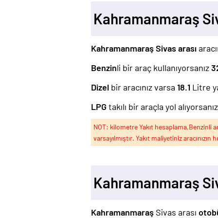
Kahramanmaraş Siv
Kahramanmaraş Sivas arası
aracı
Benzin
li bir araç kullanıyorsanız
3
Dizel
bir aracınız varsa
18.1
Litre y
LPG
takılı bir araçla yol alıyorsanı
NOT: kilometre Yakıt hesaplama,Benzinli arac
varsayılmıştır. Yakıt maliyetiniz aracınızın h
Kahramanmaraş Siv
Kahramanmaraş
Sivas arası
otob