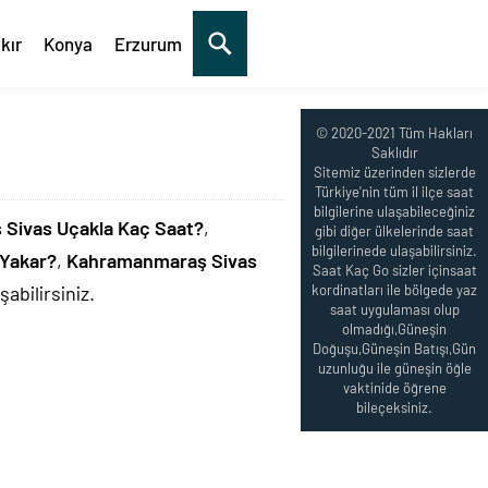
kır
Konya
Erzurum
© 2020-2021 Tüm Hakları
Saklıdır
Sitemiz üzerinden sizlerde
Türkiye'nin tüm il ilçe saat
bilgilerine ulaşabileceğiniz
Sivas Uçakla Kaç Saat?
,
gibi diğer ülkelerinde saat
bilgilerinede ulaşabilirsiniz.
Yakar?
,
Kahramanmaraş Sivas
Saat Kaç Go sizler içinsaat
abilirsiniz.
kordinatları ile bölgede yaz
saat uygulaması olup
olmadığı,Güneşin
Doğuşu,Güneşin Batışı,Gün
uzunluğu ile güneşin öğle
vaktinide öğrene
bileçeksiniz.