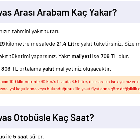
as Arası Arabam Kaç Yakar?
nızın tahmini yakıt tutarı.
29
kilometre mesafede
21.4
Litre
yakıt tüketirsiniz. Size 
akıt tüketimi yaparsınız. Yakıt
maliyeti
ise
706
TL olur.
z
303
TL ortalama
yakıt
maliyetiniz oluşacaktır.
ın 100 kilometre'de 90 km/s hızında 6,5 Litre, dizel aracın ise aynı hız ve m
ızına, yol koşullarına veya bulunduğunuz ilin yakıt fiyatlarına göre değişiklik g
as Otobüsle Kaç Saat?
üs
ile
5 saat
sürer.