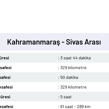
Kahramanmaraş - Sivas Arası
üresi
: 3 saat 44 dakika
safesi
: 329 kilometre
afesi
: 50 dakika
safesi
: 329 kilometre
üresi
: 5 saat
safesi
: 61 saat - 289 km